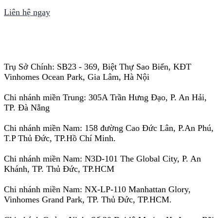
Liên hệ ngay
Trụ Sở Chính: SB23 - 369, Biệt Thự Sao Biển, KĐT
Vinhomes Ocean Park, Gia Lâm, Hà Nội
Chi nhánh miền Trung: 305A Trần Hưng Đạo, P. An Hải,
TP. Đà Nẵng
Chi nhánh miền Nam: 158 đường Cao Đức Lân, P.An Phú,
T.P Thủ Đức, TP.Hồ Chí Minh.
Chi nhánh miền Nam: N3D-101 The Global City, P. An
Khánh, TP. Thủ Đức, TP.HCM
Chi nhánh miền Nam: NX-LP-110 Manhattan Glory,
Vinhomes Grand Park, TP. Thủ Đức, TP.HCM.