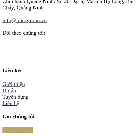
Chi nhánh Quảng Ninh: Số 20 Đại lộ Marina Hạ Long, Bãi
Cháy, Quảng Ninh
info@miccgroup.vn
Dõi theo chúng tôi:
Liên kết
Giới thiệu
Dự án
Tuyển dụng
Liên hệ
Gọi chúng tôi
094.698.8866