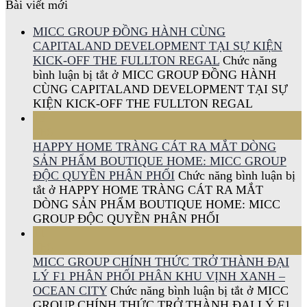
Bài viết mới
MICC GROUP ĐỒNG HÀNH CÙNG
CAPITALAND DEVELOPMENT TẠI SỰ KIỆN
KICK-OFF THE FULLTON REGAL
Chức năng
bình luận bị tắt
ở MICC GROUP ĐỒNG HÀNH
CÙNG CAPITALAND DEVELOPMENT TẠI SỰ
KIỆN KICK-OFF THE FULLTON REGAL
15
Th6
HAPPY HOME TRÀNG CÁT RA MẮT DÒNG
SẢN PHẨM BOUTIQUE HOME: MICC GROUP
ĐỘC QUYỀN PHÂN PHỐI
Chức năng bình luận bị
tắt
ở HAPPY HOME TRÀNG CÁT RA MẮT
DÒNG SẢN PHẨM BOUTIQUE HOME: MICC
GROUP ĐỘC QUYỀN PHÂN PHỐI
11
Th6
MICC GROUP CHÍNH THỨC TRỞ THÀNH ĐẠI
LÝ F1 PHÂN PHỐI PHÂN KHU VỊNH XANH –
OCEAN CITY
Chức năng bình luận bị tắt
ở MICC
GROUP CHÍNH THỨC TRỞ THÀNH ĐẠI LÝ F1