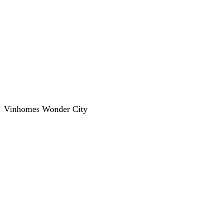
Vinhomes Wonder City