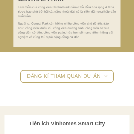
Tâm điểm của công viên Central Park nằm ở hồ điều hòa rộng 4.8 ha,
được bao phủ bởi bãi cát trắng thoải dài, sẽ là điểm dã ngoại hấp dẫn
cuối tuần.
Ngoài ra, Central Park còn hội tụ nhiều công viên chủ đề độc đáo
như: công viên khiêu vũ, công viên dưỡng sinh, công viên cờ vua,
công viên cờ tiên, công viên patin, hứa hẹn sẽ mang đến những trải
nghiệm vô cùng thú vị tới cộng đồng cư dân.
ĐĂNG KÍ THAM QUAN DỰ ÁN
Tiện ích Vinhomes Smart City