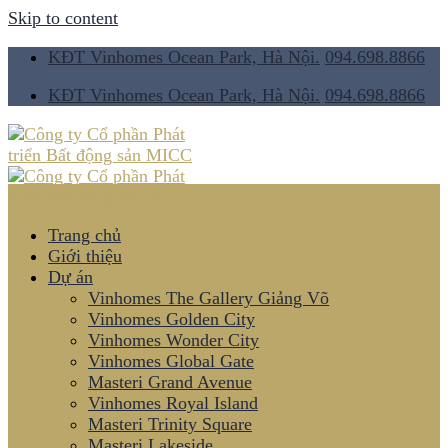
Skip to content
KĐT Vinhomes Ocean Park, Hà Nội.
094.698.8866
KĐT Vinhomes Ocean Park, Hà Nội.
094.698.8866
Trang chủ
Giới thiệu
Dự án
Vinhomes The Gallery Giảng Võ
Vinhomes Golden City
Vinhomes Wonder City
Vinhomes Global Gate
Masteri Grand Avenue
Vinhomes Royal Island
Masteri Trinity Square
Masteri Lakeside