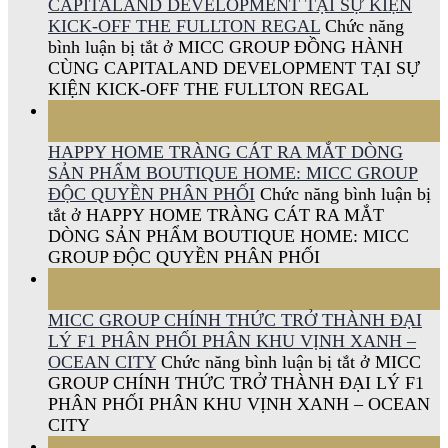
CAPITALAND DEVELOPMENT TẠI SỰ KIỆN
KICK-OFF THE FULLTON REGAL
Chức năng
bình luận bị tắt
ở MICC GROUP ĐỒNG HÀNH
CÙNG CAPITALAND DEVELOPMENT TẠI SỰ
KIỆN KICK-OFF THE FULLTON REGAL
15
Th6
HAPPY HOME TRÀNG CÁT RA MẮT DÒNG
SẢN PHẨM BOUTIQUE HOME: MICC GROUP
ĐỘC QUYỀN PHÂN PHỐI
Chức năng bình luận bị
tắt
ở HAPPY HOME TRÀNG CÁT RA MẮT
DÒNG SẢN PHẨM BOUTIQUE HOME: MICC
GROUP ĐỘC QUYỀN PHÂN PHỐI
11
Th6
MICC GROUP CHÍNH THỨC TRỞ THÀNH ĐẠI
LÝ F1 PHÂN PHỐI PHÂN KHU VỊNH XANH –
OCEAN CITY
Chức năng bình luận bị tắt
ở MICC
GROUP CHÍNH THỨC TRỞ THÀNH ĐẠI LÝ F1
PHÂN PHỐI PHÂN KHU VỊNH XANH – OCEAN
CITY
08