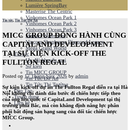
Lumière SpringBay
Masterise The Centric
Vinhomes Ocean Park 1
Tin tức
,
Tin Tức Dự Án
Vinhomes Ocean Park 2
Vinhomes Ocean Park 3
MICC GROUP ĐỒNG HÀNH CÙNG
Masteri Waterfront
Vincom Shophouse Diamond Legacy
CAPITALAND DEVELOPMENT
Mega Grand World
TẠI SỰ KIỆN KICK-OFF THE
Tin tức
Ưu đãi khuyến mại
FULLTON REGAL
Sự kiện
Tin MICC GROUP
Posted on
17 Tháng Sáu, 2026
by
admin
Tin Tức Dự Án
Tin Tức Thị Trường
Sự kiện
kick-off
dự án The Fullton Regal diễn ra tại Hà
Đào Tạo
Nội không chỉ đánh dấu bước đi chiến lược tiếp theo
Tuyển dụng
của ông lớn quốc tế CapitaLand Development tại thị
Liên hệ
trường phía Bắc, mà còn khẳng định năng lực phân
phối bất động sản hạng sang của đối tác chiến lược
MICC Group.