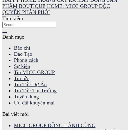
PHẨM BOUTIQUE HOME: MICC GROUP ĐỘC
QUYỀN PHÂN PHỐI
Tìm kiếm
Danh mục
Báo chí
Đào Tạo
Phong cách
Sự kiện
Tin MICC GROUP
Tin tức
Tin Tức Dự Án
Tin Tức Thị Trường
Tuyển dụng
Ưu đãi khuyến mại
Bài viết mới
MICC GROUP ĐỒNG HÀNH CÙNG