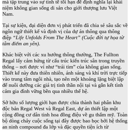
mà tập trung vào sự tinh tế tối hạn để định nghĩa lại khái
niệm không gian sống di sản cho giới thượng lưu Việt
Nam.
Tại sự kiện, đại diện đơn vị phát triển đã chia sẻ sâu sắc về
ngôn ngữ thiết kế và định vị của dự án thông qua thông
điệp
“Life Unfolds From The Heart” (Cuộc đời tự họa từ
tâm điểm an yên)
.
Khác biệt với các xu hướng thông thường, The Fullton
Regal lấy cảm hứng từ cấu trúc kiến trúc sân trong truyền
thống – nơi được ví như “trái tim” của không gian sống.
Thiết kế này đưa thiên nhiên, ánh sáng và khí trời trực tiếp
vào trung tâm ngôi nhà, tạo nên một khoảng lặng biệt lập
để nuôi dưỡng các giá trị tinh thần nội tại và gắn kết tình
cảm gia đình vững bền qua nhiều thế hệ.
Sở hữu số lượng giới hạn được chia thành hai phân khu
độc bản Regal West và Regal East, dự án thiết lập một
cộng đồng cư dân tinh hoa đồng điệu về gu thẩm mỹ. Toàn
bộ dòng chảy cuộc sống tại đây được bao bọc bởi hệ thống
an ninh compound đa lớp và đặc quyền tiện ích từ