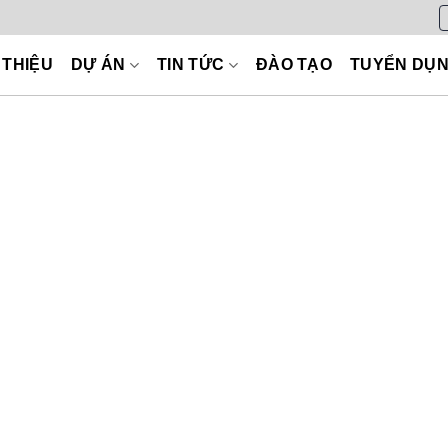
 THIỆU
DỰ ÁN
TIN TỨC
ĐÀO TẠO
TUYỂN DỤ