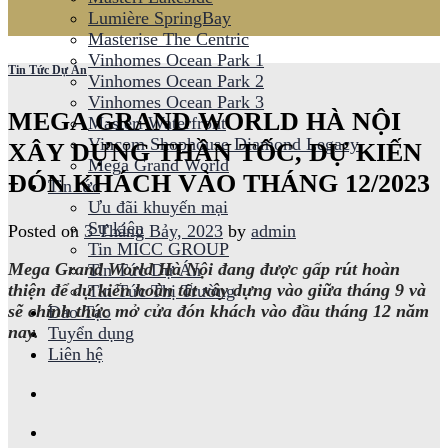
Lumière SpringBay
Masterise The Centric
Vinhomes Ocean Park 1
Tin Tức Dự Án
Vinhomes Ocean Park 2
Vinhomes Ocean Park 3
MEGA GRAND WORLD HÀ NỘI
Masteri Waterfront
Vincom Shophouse Diamond Legacy
XÂY DỰNG THẦN TỐC, DỰ KIẾN
Mega Grand World
ĐÓN KHÁCH VÀO THÁNG 12/2023
Tin tức
Ưu đãi khuyến mại
Sự kiện
Posted on
3 Tháng Bảy, 2023
by
admin
Tin MICC GROUP
Mega Grand World Hà Nội đang được gấp rút hoàn
Tin Tức Dự Án
thiện để dự kiến hoàn tất xây dựng vào giữa tháng 9 và
Tin Tức Thị Trường
sẽ chính thức mở cửa đón khách vào đầu tháng 12 năm
Đào Tạo
nay.
Tuyển dụng
Liên hệ