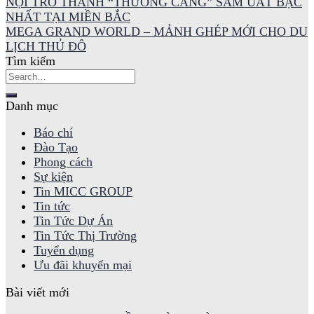
NỘI TRỞ THÀNH “THƯƠNG CẢNG” SẦM UẤT BẬC
NHẤT TẠI MIỀN BẮC
MEGA GRAND WORLD – MẢNH GHÉP MỚI CHO DU
LỊCH THỦ ĐÔ
Tìm kiếm
Danh mục
Báo chí
Đào Tạo
Phong cách
Sự kiện
Tin MICC GROUP
Tin tức
Tin Tức Dự Án
Tin Tức Thị Trường
Tuyển dụng
Ưu đãi khuyến mại
Bài viết mới