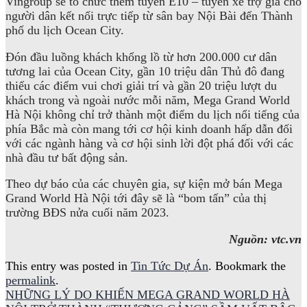
Vingroup sẽ tổ chức thêm tuyến E10 – tuyến xe trợ giá cho
người dân kết nối trực tiếp từ sân bay Nội Bài đến Thành
phố du lịch Ocean City.
Đón đầu luồng khách khổng lồ từ hơn 200.000 cư dân
tương lai của Ocean City, gần 10 triệu dân Thủ đô đang
thiếu các điểm vui chơi giải trí và gần 20 triệu lượt du
khách trong và ngoài nước mỗi năm, Mega Grand World
Hà Nội không chỉ trở thành một điểm du lịch nổi tiếng của
phía Bắc mà còn mang tới cơ hội kinh doanh hấp dẫn đối
với các ngành hàng và cơ hội sinh lời đột phá đối với các
nhà đầu tư bất động sản.
Theo dự báo của các chuyên gia, sự kiện mở bán Mega
Grand World Hà Nội tới đây sẽ là “bom tấn” của thị
trường BĐS nửa cuối năm 2023.
Nguồn: vtc.vn
This entry was posted in
Tin Tức Dự Án
. Bookmark the
permalink
.
NHỮNG LÝ DO KHIẾN MEGA GRAND WORLD HÀ