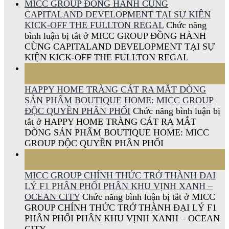
MICC GROUP ĐỒNG HÀNH CÙNG
CAPITALAND DEVELOPMENT TẠI SỰ KIỆN
KICK-OFF THE FULLTON REGAL
Chức năng
bình luận bị tắt
ở MICC GROUP ĐỒNG HÀNH
CÙNG CAPITALAND DEVELOPMENT TẠI SỰ
KIỆN KICK-OFF THE FULLTON REGAL
15
Th6
HAPPY HOME TRÀNG CÁT RA MẮT DÒNG
SẢN PHẨM BOUTIQUE HOME: MICC GROUP
ĐỘC QUYỀN PHÂN PHỐI
Chức năng bình luận bị
tắt
ở HAPPY HOME TRÀNG CÁT RA MẮT
DÒNG SẢN PHẨM BOUTIQUE HOME: MICC
GROUP ĐỘC QUYỀN PHÂN PHỐI
11
Th6
MICC GROUP CHÍNH THỨC TRỞ THÀNH ĐẠI
LÝ F1 PHÂN PHỐI PHÂN KHU VỊNH XANH –
OCEAN CITY
Chức năng bình luận bị tắt
ở MICC
GROUP CHÍNH THỨC TRỞ THÀNH ĐẠI LÝ F1
PHÂN PHỐI PHÂN KHU VỊNH XANH – OCEAN