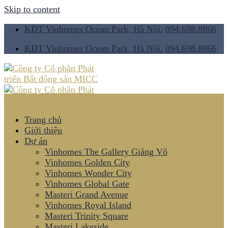
Skip to content
KĐT Vinhomes Ocean Park, Hà Nội.
094.698.8866
KĐT Vinhomes Ocean Park, Hà Nội.
094.698.8866
Trang chủ
Giới thiệu
Dự án
Vinhomes The Gallery Giảng Võ
Vinhomes Golden City
Vinhomes Wonder City
Vinhomes Global Gate
Masteri Grand Avenue
Vinhomes Royal Island
Masteri Trinity Square
Masteri Lakeside