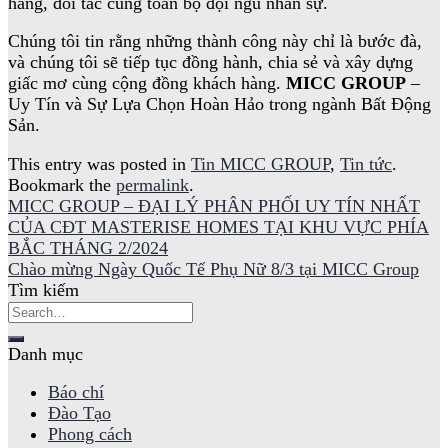
hàng, đối tác cùng toàn bộ đội ngũ nhân sự.
Chúng tôi tin rằng những thành công này chỉ là bước đà,
và chúng tôi sẽ tiếp tục đồng hành, chia sẻ và xây dựng
giấc mơ cùng cộng đồng khách hàng.
MICC GROUP
–
Uy Tín và Sự Lựa Chọn Hoàn Hảo trong ngành Bất Động
Sản.
This entry was posted in
Tin MICC GROUP
,
Tin tức
.
Bookmark the
permalink
.
MICC GROUP – ĐẠI LÝ PHÂN PHỐI UY TÍN NHẤT
CỦA CĐT MASTERISE HOMES TẠI KHU VỰC PHÍA
BẮC THÁNG 2/2024
Chào mừng Ngày Quốc Tế Phụ Nữ 8/3 tại MICC Group
Tìm kiếm
Danh mục
Báo chí
Đào Tạo
Phong cách