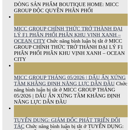
DÒNG SẢN PHẨM BOUTIQUE HOME: MICC
GROUP ĐỘC QUYỀN PHÂN PHỐI
11
Th6
MICC GROUP CHÍNH THỨC TRỞ THÀNH ĐẠI
LÝ F1 PHÂN PHỐI PHÂN KHU VỊNH XANH –
OCEAN CITY
Chức năng bình luận bị tắt
ở MICC
GROUP CHÍNH THỨC TRỞ THÀNH ĐẠI LÝ F1
PHÂN PHỐI PHÂN KHU VỊNH XANH – OCEAN
CITY
08
Th6
MICC GROUP THÁNG 05/2026 | DẤU ẤN XỨNG
TẦM KHẲNG ĐỊNH NĂNG LỰC DẪN ĐẦU
Chức
năng bình luận bị tắt
ở MICC GROUP THÁNG
05/2026 | DẤU ẤN XỨNG TẦM KHẲNG ĐỊNH
NĂNG LỰC DẪN ĐẦU
28
Th4
TUYỂN DỤNG: GIÁM ĐỐC PHÁT TRIỂN ĐỐI
TÁC
Chức năng bình luận bị tắt
ở TUYỂN DỤNG: