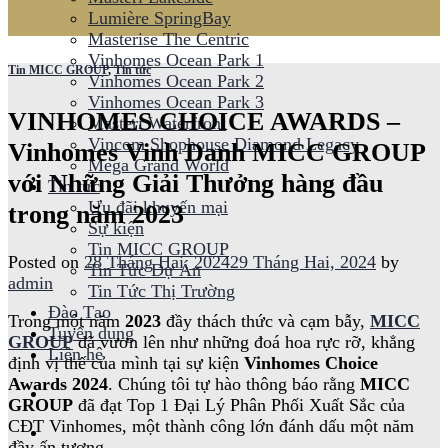
Lumière SpringBay
Masterise The Centric
Vinhomes Ocean Park 1
Tin MICC GROUP
,
Tin tức
Vinhomes Ocean Park 2
Vinhomes Ocean Park 3
VINHOMES CHOICE AWARDS –
Masteri Waterfront
Vincom Shophouse Diamond Legacy
Vinhomes Vinh Danh MICC GROUP
Mega Grand World
với Những Giải Thưởng hàng đầu
Tin tức
Ưu đãi khuyến mại
trong năm 2023
Sự kiện
Tin MICC GROUP
Posted on
28 Tháng Hai, 2024
29 Tháng Hai, 2024
by
Tin Tức Dự Án
admin
Tin Tức Thị Trường
Đào Tạo
Trong một năm
2023
đầy thách thức và cạm bẫy,
MICC
Tuyển dụng
GROUP
đã vươn lên như những đoá hoa rực rỡ, khẳng
Liên hệ
định vị thế của mình tại sự kiện
Vinhomes Choice
Awards 2024
. Chúng tôi tự hào thông báo rằng
MICC
GROUP
đã đạt Top 1 Đại Lý Phân Phối Xuất Sắc của
CĐT Vinhomes, một thành công lớn đánh dấu một năm
đầy ấn tượng.