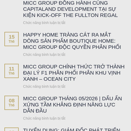
MICC GROUP ĐỒNG HÀNH CÙNG
CAPITALAND DEVELOPMENT TẠI SỰ
KIỆN KICK-OFF THE FULLTON REGAL
Chức năng bình luận bị tắt
ở
MICC
HAPPY HOME TRÀNG CÁT RA MẮT
GROUP
15
ĐỒNG
DÒNG SẢN PHẨM BOUTIQUE HOME:
Th6
HÀNH
MICC GROUP ĐỘC QUYỀN PHÂN PHỐI
CÙNG
Chức năng bình luận bị tắt
ở
CAPITALAND
HAPPY
DEVELOPMENT
MICC GROUP CHÍNH THỨC TRỞ THÀNH
HOME
TẠI
11
TRÀNG
ĐẠI LÝ F1 PHÂN PHỐI PHÂN KHU VỊNH
SỰ
Th6
CÁT
XANH – OCEAN CITY
KIỆN
RA
KICK-
Chức năng bình luận bị tắt
ở
MẮT
OFF
MICC
DÒNG
THE
MICC GROUP THÁNG 05/2026 | DẤU ẤN
GROUP
SẢN
08
FULLTON
CHÍNH
XỨNG TẦM KHẲNG ĐỊNH NĂNG LỰC
PHẨM
Th6
REGAL
THỨC
DẪN ĐẦU
BOUTIQUE
TRỞ
HOME:
Chức năng bình luận bị tắt
ở
THÀNH
MICC
MICC
ĐẠI
GROUP
TUYỂN DỤNG: GIÁM ĐỐC PHÁT TRIỂN
GROUP
LÝ