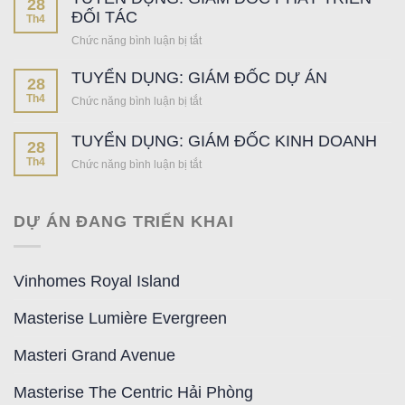
28
ĐỘC
THÁNG
ĐỐI TÁC
F1
Th4
QUYỀN
05/2026
PHÂN
PHÂN
Chức năng bình luận bị tắt
ở
|
PHỐI
PHỐI
TUYỂN
DẤU
PHÂN
TUYỂN DỤNG: GIÁM ĐỐC DỰ ÁN
DỤNG:
28
ẤN
KHU
GIÁM
Th4
XỨNG
Chức năng bình luận bị tắt
ở
VỊNH
ĐỐC
TẦM
TUYỂN
XANH
PHÁT
KHẲNG
DỤNG:
–
TUYỂN DỤNG: GIÁM ĐỐC KINH DOANH
TRIỂN
28
ĐỊNH
GIÁM
OCEAN
ĐỐI
Th4
Chức năng bình luận bị tắt
ở
NĂNG
ĐỐC
CITY
TÁC
TUYỂN
LỰC
DỰ
DỤNG:
DẪN
ÁN
GIÁM
ĐẦU
DỰ ÁN ĐANG TRIỂN KHAI
ĐỐC
KINH
DOANH
Vinhomes Royal Island
Masterise Lumière Evergreen
Masteri Grand Avenue
Masterise The Centric Hải Phòng