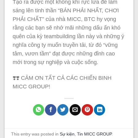
Tạo ra được một không khí rực lửa để làm
sáng lên tinh thần “BÁN PHẢI NHẤT, CHƠI
PHẢI CHẤT” của nhà MICC, BTC hy vọng
rằng các bạn sẽ nhớ mãi những dấu ấn khó
quên của kỳ teambuilding lần này và những ý
nghĩa công ty muốn truyền tải, từ đó “vững
tâm, vươn tầm” đạt được những đỉnh cao
mới trong sự nghiệp và cuộc sống.
❣️❣️ CẢM ƠN TẤT CẢ CÁC CHIẾN BINH
MICC GROUP!
This entry was posted in
Sự kiện
,
Tin MICC GROUP
.