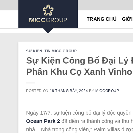
Skip
to
TRANG CHỦ
GIỚI
content
SỰ KIỆN
,
TIN MICC GROUP
Sự Kiện Công Bố Đại Lý 
Phân Khu Cọ Xanh Vinho
POSTED ON
18 THÁNG BẢY, 2024
BY
MICCGROUP
Ngày 17/7, sự kiện công bố đại lý độc quyền
Ocean Park 2
đã diễn ra thành công và thu 
nhà – Nhà trong công viên,” Palm Villas đượ