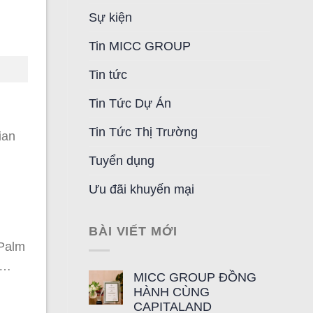
Sự kiện
Tin MICC GROUP
Tin tức
Tin Tức Dự Án
Tin Tức Thị Trường
ian
Tuyển dụng
Ưu đãi khuyến mại
BÀI VIẾT MỚI
 Palm
i,…
MICC GROUP ĐỒNG
HÀNH CÙNG
CAPITALAND