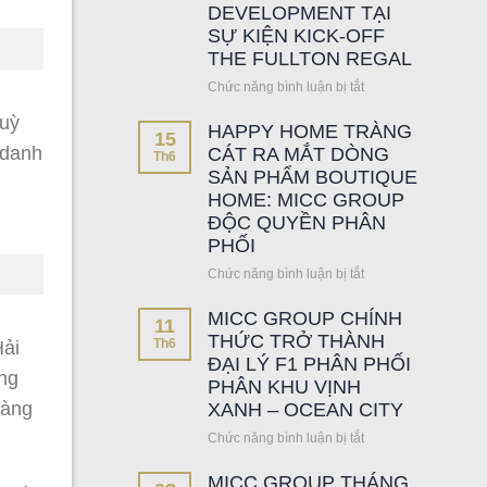
DEVELOPMENT TẠI
SỰ KIỆN KICK-OFF
THE FULLTON REGAL
Chức năng bình luận bị tắt
ở
MICC
huỳ
HAPPY HOME TRÀNG
GROUP
15
ĐỒNG
 danh
CÁT RA MẮT DÒNG
Th6
HÀNH
SẢN PHẨM BOUTIQUE
CÙNG
HOME: MICC GROUP
CAPITALAND
ĐỘC QUYỀN PHÂN
DEVELOPMENT
PHỐI
TẠI
SỰ
Chức năng bình luận bị tắt
ở
KIỆN
HAPPY
KICK-
MICC GROUP CHÍNH
HOME
11
OFF
TRÀNG
THỨC TRỞ THÀNH
Th6
Hải
THE
CÁT
ĐẠI LÝ F1 PHÂN PHỐI
óng
FULLTON
RA
PHÂN KHU VỊNH
REGAL
MẮT
hàng
XANH – OCEAN CITY
DÒNG
Chức năng bình luận bị tắt
ở
SẢN
MICC
PHẨM
MICC GROUP THÁNG
GROUP
BOUTIQUE