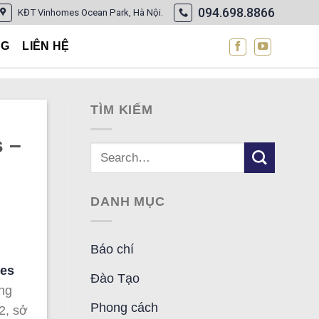
094.698.8866
KĐT Vinhomes Ocean Park, Hà Nội.
NG
LIÊN HỆ
TÌM KIẾM
 –
DANH MỤC
Báo chí
es
Đào Tạo
ong
Phong cách
2, sở