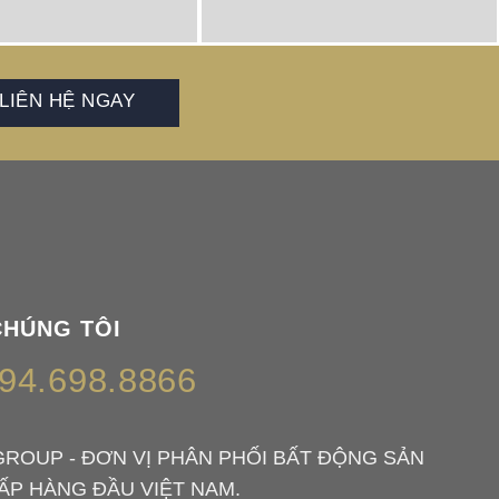
LIÊN HỆ NGAY
CHÚNG TÔI
94.698.8866
GROUP - ĐƠN VỊ PHÂN PHỐI BẤT ĐỘNG SẢN
ẤP HÀNG ĐẦU VIỆT NAM.