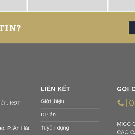
TIN?
LIÊN KẾT
GỌI 
0
Giới thiệu
iển, KĐT
Dự án
MICC 
Tuyển dụng
, P. An Hải,
CAO C