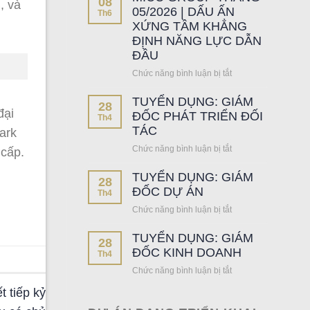
08
CHÍNH
HOME:
05/2026 | DẤU ẤN
Th6
THỨC
MICC
XỨNG TẦM KHẲNG
TRỞ
GROUP
ĐỊNH NĂNG LỰC DẪN
THÀNH
ĐỘC
ĐẦU
ĐẠI
QUYỀN
Chức năng bình luận bị tắt
ở
LÝ
PHÂN
MICC
F1
PHỐI
TUYỂN DỤNG: GIÁM
GROUP
PHÂN
28
đại
THÁNG
PHỐI
ĐỐC PHÁT TRIỂN ĐỐI
Th4
05/2026
PHÂN
TÁC
Park
|
KHU
Chức năng bình luận bị tắt
ở
 cấp.
DẤU
VỊNH
TUYỂN
ẤN
XANH
TUYỂN DỤNG: GIÁM
DỤNG:
XỨNG
–
28
GIÁM
ĐỐC DỰ ÁN
TẦM
OCEAN
Th4
ĐỐC
KHẲNG
CITY
Chức năng bình luận bị tắt
ở
PHÁT
ĐỊNH
TUYỂN
TRIỂN
NĂNG
TUYỂN DỤNG: GIÁM
DỤNG:
28
ĐỐI
LỰC
GIÁM
ĐỐC KINH DOANH
Th4
TÁC
DẪN
ĐỐC
Chức năng bình luận bị tắt
ĐẦU
ở
DỰ
TUYỂN
ÁN
 tiếp kỷ
DỤNG: