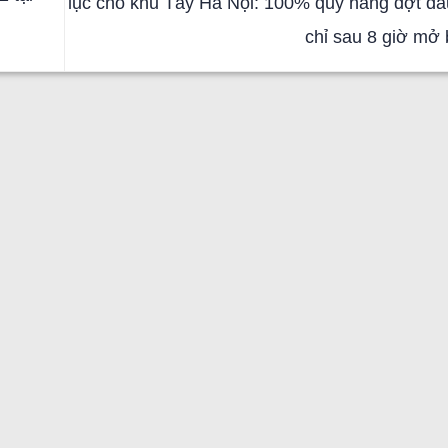
lục cho khu Tây Hà Nội: 100% quỹ hàng đợt đầ
chỉ sau 8 giờ mở