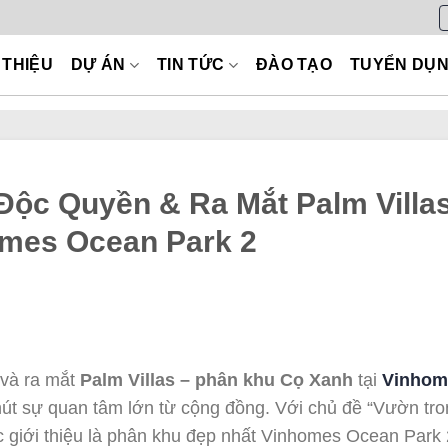
 THIỆU
DỰ ÁN
TIN TỨC
ĐÀO TẠO
TUYỂN DỤ
Độc Quyền & Ra Mắt Palm Villas
mes Ocean Park 2
 và ra mắt
Palm Villas – phân khu Cọ Xanh
tại
Vinhom
hút sự quan tâm lớn từ cộng đồng. Với chủ đề “Vườn tr
c giới thiệu là phân khu đẹp nhất Vinhomes Ocean Park 