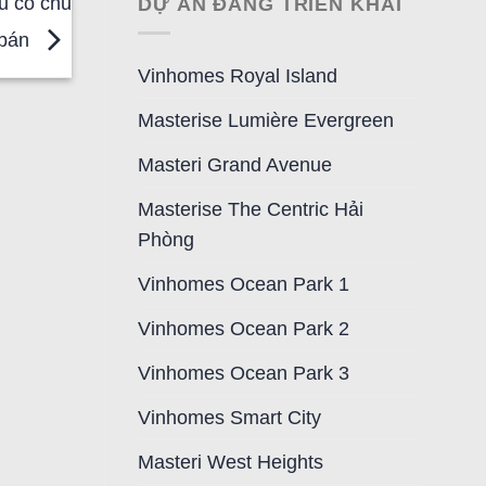
u có chủ
GIÁM
DỰ ÁN ĐANG TRIỂN KHAI
ĐỐC
 bán
KINH
DOANH
Vinhomes Royal Island
Masterise Lumière Evergreen
Masteri Grand Avenue
Masterise The Centric Hải
Phòng
Vinhomes Ocean Park 1
Vinhomes Ocean Park 2
Vinhomes Ocean Park 3
Vinhomes Smart City
Masteri West Heights