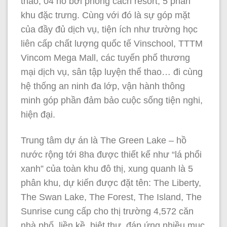
thao, 04 hồ bơi phong cách resort, 5 phân
khu đặc trưng. Cùng với đó là sự góp mặt
của đầy đủ dịch vụ, tiện ích như trường học
liên cấp chất lượng quốc tế Vinschool, TTTM
Vincom Mega Mall, các tuyến phố thương
mại dịch vụ, sân tập luyện thể thao… đi cùng
hệ thống an ninh đa lớp, vận hành thông
minh góp phần đảm bảo cuộc sống tiện nghi,
hiện đại.
Trung tâm dự án là The Green Lake – hồ
nước rộng tới 8ha được thiết kế như “lá phổi
xanh” của toàn khu đô thị, xung quanh là 5
phân khu, dự kiến được đặt tên: The Liberty,
The Swan Lake, The Forest, The Island, The
Sunrise cung cấp cho thị trường 4,572 căn
nhà phố, liền kề, biệt thự, đáp ứng nhiều mục