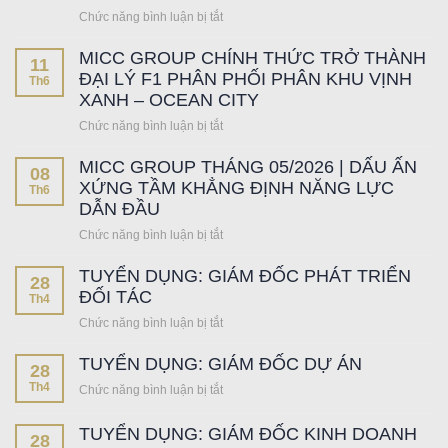
CÙNG
Chức năng bình luận bị tắt
ở
CAPITALAND
HAPPY
DEVELOPMENT
MICC GROUP CHÍNH THỨC TRỞ THÀNH
HOME
TẠI
11
TRÀNG
ĐẠI LÝ F1 PHÂN PHỐI PHÂN KHU VỊNH
SỰ
Th6
CÁT
XANH – OCEAN CITY
KIỆN
RA
KICK-
Chức năng bình luận bị tắt
ở
MẮT
OFF
MICC
DÒNG
THE
MICC GROUP THÁNG 05/2026 | DẤU ẤN
GROUP
SẢN
08
FULLTON
CHÍNH
XỨNG TẦM KHẲNG ĐỊNH NĂNG LỰC
PHẨM
Th6
REGAL
THỨC
DẪN ĐẦU
BOUTIQUE
TRỞ
HOME:
Chức năng bình luận bị tắt
ở
THÀNH
MICC
MICC
ĐẠI
GROUP
TUYỂN DỤNG: GIÁM ĐỐC PHÁT TRIỂN
GROUP
LÝ
28
ĐỘC
THÁNG
ĐỐI TÁC
F1
Th4
QUYỀN
05/2026
PHÂN
PHÂN
Chức năng bình luận bị tắt
ở
|
PHỐI
PHỐI
TUYỂN
DẤU
PHÂN
TUYỂN DỤNG: GIÁM ĐỐC DỰ ÁN
DỤNG:
28
ẤN
KHU
GIÁM
Th4
XỨNG
Chức năng bình luận bị tắt
ở
VỊNH
ĐỐC
TẦM
TUYỂN
XANH
PHÁT
KHẲNG
DỤNG:
–
TUYỂN DỤNG: GIÁM ĐỐC KINH DOANH
TRIỂN
28
ĐỊNH
GIÁM