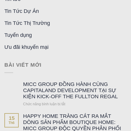
Tin Tức Dự Án
Tin Tức Thị Trường
Tuyển dụng
Ưu đãi khuyến mại
BÀI VIẾT MỚI
MICC GROUP ĐỒNG HÀNH CÙNG
CAPITALAND DEVELOPMENT TẠI SỰ
KIỆN KICK-OFF THE FULLTON REGAL
Chức năng bình luận bị tắt
ở
MICC
HAPPY HOME TRÀNG CÁT RA MẮT
GROUP
15
ĐỒNG
DÒNG SẢN PHẨM BOUTIQUE HOME:
Th6
HÀNH
MICC GROUP ĐỘC QUYỀN PHÂN PHỐI