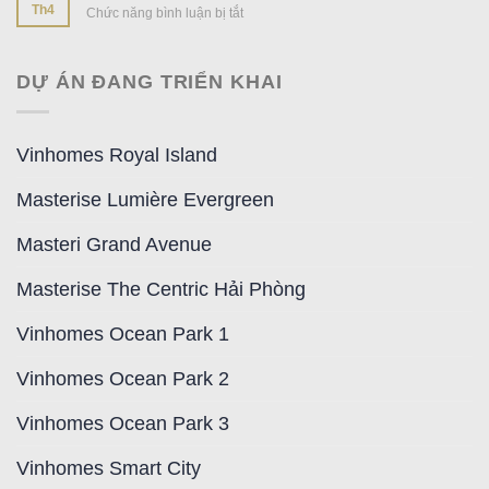
OCEAN
ĐỐI
Th4
Chức năng bình luận bị tắt
ở
NĂNG
ĐỐC
CITY
TÁC
TUYỂN
LỰC
DỰ
DỤNG:
DẪN
ÁN
GIÁM
ĐẦU
DỰ ÁN ĐANG TRIỂN KHAI
ĐỐC
KINH
DOANH
Vinhomes Royal Island
Masterise Lumière Evergreen
Masteri Grand Avenue
Masterise The Centric Hải Phòng
Vinhomes Ocean Park 1
Vinhomes Ocean Park 2
Vinhomes Ocean Park 3
Vinhomes Smart City