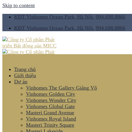
Skip to content
KĐT Vinhomes Ocean Park, Hà Nội.
094.698.8866
KĐT Vinhomes Ocean Park, Hà Nội.
094.698.8866
Trang chủ
Giới thiệu
Dự án
Vinhomes The Gallery Giảng Võ
Vinhomes Golden City
Vinhomes Wonder City
Vinhomes Global Gate
Masteri Grand Avenue
Vinhomes Royal Island
Masteri Trinity Square
Masteri Lakeside