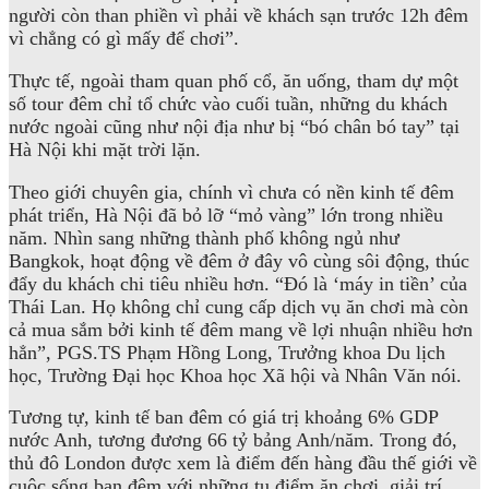
người còn than phiền vì phải về khách sạn trước 12h đêm
vì chẳng có gì mấy để chơi”.
Thực tế, ngoài tham quan phố cổ, ăn uống, tham dự một
số tour đêm chỉ tổ chức vào cuối tuần, những du khách
nước ngoài cũng như nội địa như bị “bó chân bó tay” tại
Hà Nội khi mặt trời lặn.
Theo giới chuyên gia, chính vì chưa có nền kinh tế đêm
phát triển, Hà Nội đã bỏ lỡ “mỏ vàng” lớn trong nhiều
năm. Nhìn sang những thành phố không ngủ như
Bangkok, hoạt động về đêm ở đây vô cùng sôi động, thúc
đẩy du khách chi tiêu nhiều hơn. “Đó là ‘máy in tiền’ của
Thái Lan. Họ không chỉ cung cấp dịch vụ ăn chơi mà còn
cả mua sắm bởi kinh tế đêm mang về lợi nhuận nhiều hơn
hẳn”, PGS.TS Phạm Hồng Long, Trưởng khoa Du lịch
học, Trường Đại học Khoa học Xã hội và Nhân Văn nói.
Tương tự, kinh tế ban đêm có giá trị khoảng 6% GDP
nước Anh, tương đương 66 tỷ bảng Anh/năm. Trong đó,
thủ đô London được xem là điểm đến hàng đầu thế giới về
cuộc sống ban đêm với những tụ điểm ăn chơi, giải trí,