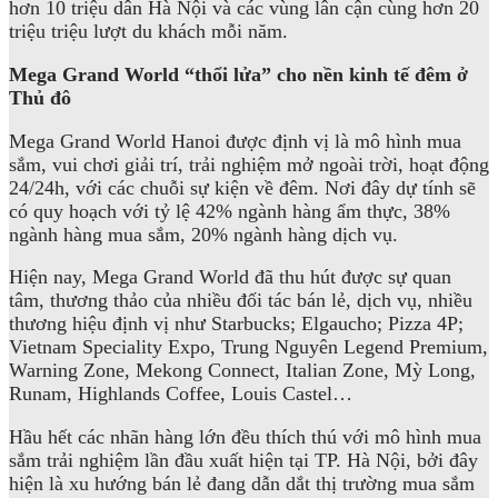
hơn 10 triệu dân Hà Nội và các vùng lân cận cùng hơn 20
triệu triệu lượt du khách mỗi năm.
Mega Grand World “thổi lửa” cho nền kinh tế đêm ở
Thủ đô
Mega Grand World Hanoi được định vị là mô hình mua
sắm, vui chơi giải trí, trải nghiệm mở ngoài trời, hoạt động
24/24h, với các chuỗi sự kiện về đêm. Nơi đây dự tính sẽ
có quy hoạch với tỷ lệ 42% ngành hàng ẩm thực, 38%
ngành hàng mua sắm, 20% ngành hàng dịch vụ.
Hiện nay, Mega Grand World đã thu hút được sự quan
tâm, thương thảo của nhiều đối tác bán lẻ, dịch vụ, nhiều
thương hiệu định vị như Starbucks; Elgaucho; Pizza 4P;
Vietnam Speciality Expo, Trung Nguyên Legend Premium,
Warning Zone, Mekong Connect, Italian Zone, Mỳ Long,
Runam, Highlands Coffee, Louis Castel…
Hầu hết các nhãn hàng lớn đều thích thú với mô hình mua
sắm trải nghiệm lần đầu xuất hiện tại TP. Hà Nội, bởi đây
hiện là xu hướng bán lẻ đang dẫn dắt thị trường mua sắm