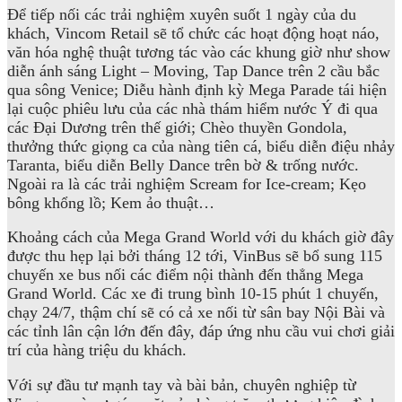
Để tiếp nối các trải nghiệm xuyên suốt 1 ngày của du
khách, Vincom Retail sẽ tổ chức các hoạt động hoạt náo,
văn hóa nghệ thuật tương tác vào các khung giờ như show
diễn ánh sáng Light – Moving, Tap Dance trên 2 cầu bắc
qua sông Venice; Diễu hành định kỳ Mega Parade tái hiện
lại cuộc phiêu lưu của các nhà thám hiểm nước Ý đi qua
các Đại Dương trên thế giới; Chèo thuyền Gondola,
thưởng thức giọng ca của nàng tiên cá, biểu diễn điệu nhảy
Taranta, biểu diễn Belly Dance trên bờ & trống nước.
Ngoài ra là các trải nghiệm Scream for Ice-cream; Kẹo
bông khổng lồ; Kem ảo thuật…
Khoảng cách của Mega Grand World với du khách giờ đây
được thu hẹp lại bởi tháng 12 tới, VinBus sẽ bổ sung 115
chuyến xe bus nối các điểm nội thành đến thẳng Mega
Grand World. Các xe đi trung bình 10-15 phút 1 chuyến,
chạy 24/7, thậm chí sẽ có cả xe nối từ sân bay Nội Bài và
các tỉnh lân cận lớn đến đây, đáp ứng nhu cầu vui chơi giải
trí của hàng triệu du khách.
Với sự đầu tư mạnh tay và bài bản, chuyên nghiệp từ