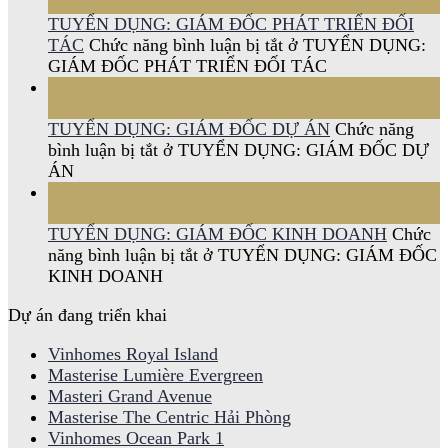
Th4
TUYỂN DỤNG: GIÁM ĐỐC PHÁT TRIỂN ĐỐI
TÁC
Chức năng bình luận bị tắt
ở TUYỂN DỤNG:
GIÁM ĐỐC PHÁT TRIỂN ĐỐI TÁC
28
Th4
TUYỂN DỤNG: GIÁM ĐỐC DỰ ÁN
Chức năng
bình luận bị tắt
ở TUYỂN DỤNG: GIÁM ĐỐC DỰ
ÁN
28
Th4
TUYỂN DỤNG: GIÁM ĐỐC KINH DOANH
Chức
năng bình luận bị tắt
ở TUYỂN DỤNG: GIÁM ĐỐC
KINH DOANH
Dự án đang triển khai
Vinhomes Royal Island
Masterise Lumière Evergreen
Masteri Grand Avenue
Masterise The Centric Hải Phòng
Vinhomes Ocean Park 1