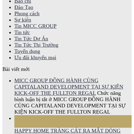
Báo chí
Đào Tạo
Phong cách
Sự kiện
Tin MICC GROUP
Tin tức
Tin Tức Dự Án
Tin Tức Thị Trường
Tuyển dụng
Ưu đãi khuyến mại
Bài viết mới
MICC GROUP ĐỒNG HÀNH CÙNG
CAPITALAND DEVELOPMENT TẠI SỰ KIỆN
KICK-OFF THE FULLTON REGAL
Chức năng
bình luận bị tắt
ở MICC GROUP ĐỒNG HÀNH
CÙNG CAPITALAND DEVELOPMENT TẠI SỰ
KIỆN KICK-OFF THE FULLTON REGAL
15
Th6
HAPPY HOME TRÀNG CÁT RA MẮT DÒNG