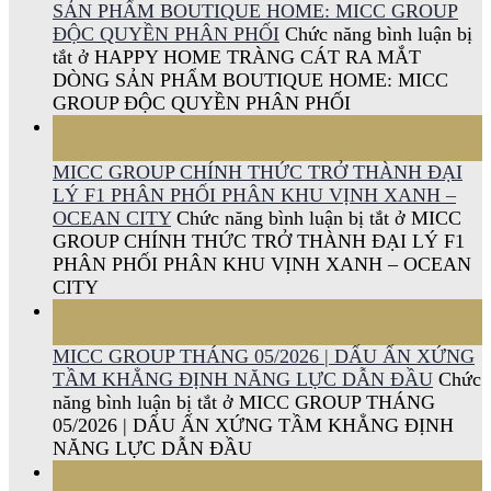
SẢN PHẨM BOUTIQUE HOME: MICC GROUP
ĐỘC QUYỀN PHÂN PHỐI
Chức năng bình luận bị
tắt
ở HAPPY HOME TRÀNG CÁT RA MẮT
DÒNG SẢN PHẨM BOUTIQUE HOME: MICC
GROUP ĐỘC QUYỀN PHÂN PHỐI
11
Th6
MICC GROUP CHÍNH THỨC TRỞ THÀNH ĐẠI
LÝ F1 PHÂN PHỐI PHÂN KHU VỊNH XANH –
OCEAN CITY
Chức năng bình luận bị tắt
ở MICC
GROUP CHÍNH THỨC TRỞ THÀNH ĐẠI LÝ F1
PHÂN PHỐI PHÂN KHU VỊNH XANH – OCEAN
CITY
08
Th6
MICC GROUP THÁNG 05/2026 | DẤU ẤN XỨNG
TẦM KHẲNG ĐỊNH NĂNG LỰC DẪN ĐẦU
Chức
năng bình luận bị tắt
ở MICC GROUP THÁNG
05/2026 | DẤU ẤN XỨNG TẦM KHẲNG ĐỊNH
NĂNG LỰC DẪN ĐẦU
28