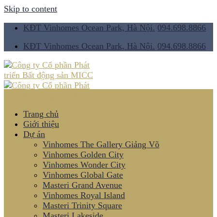
Skip to content
KĐT Vinhomes Ocean Park, Hà Nội.
094.698.8866
KĐT Vinhomes Ocean Park, Hà Nội.
094.698.8866
Trang chủ
Giới thiệu
Dự án
Vinhomes The Gallery Giảng Võ
Vinhomes Golden City
Vinhomes Wonder City
Vinhomes Global Gate
Masteri Grand Avenue
Vinhomes Royal Island
Masteri Trinity Square
Masteri Lakeside