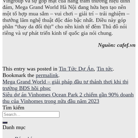
Vingroup và sự góp mặt của hàng trăm thương hiệu đình
đám, Mega Grand World Hà Nội đang hứa hẹn tạo nên
một tổ hợp mua sắm – vui chơi – giải trí – trải nghiệm –
thưởng lãm nghệ thuật độc đáo bậc nhất. Điều này góp
phần “thay da đổi thịt” cho nền kinh tế đêm Thủ đô nói
riêng và sự phát triển kinh tế quốc gia nói chung.
Nguồn: cafef.vn
This entry was posted in
Tin Tức Dự Án
,
Tin tức
.
Bookmark the
permalink
.
Mega Grand World – giải pháp đầu tư thảnh thơi khi thị
trường BĐS hồi phục
Siêu dự án Vinhomes Ocean Park 2 chiếm gần 90% doanh
thu của Vinhomes trong nửa đầu năm 2023
Tìm kiếm
Danh mục