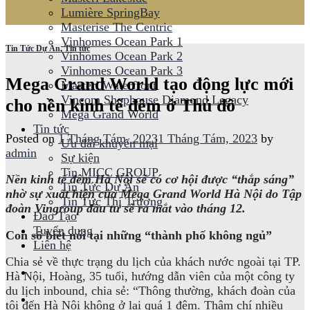
Lumière SpringBay
Masterise The Centric
Vinhomes Ocean Park 1
Tin Tức Dự Án
,
Tin tức
Vinhomes Ocean Park 2
Vinhomes Ocean Park 3
Mega Grand World tạo động lực mới
Masteri Waterfront
Vincom Shophouse Diamond Legacy
cho nền kinh tế đêm ở Thủ đô
Mega Grand World
Tin tức
Posted on
1 Tháng Tám, 2023
1 Tháng Tám, 2023
by
Ưu đãi khuyến mại
admin
Sự kiện
Tin MICC GROUP
Nền kinh tế đêm Hà Nội sẽ có cơ hội được “thắp sáng”
Tin Tức Dự Án
nhờ sự xuất hiện của Mega Grand World Hà Nội do Tập
Tin Tức Thị Trường
đoàn Vingroup đầu tư sẽ ra mắt vào tháng 12.
Đào Tạo
Tuyển dụng
Con số biết nói tại những “thành phố không ngủ”
Liên hệ
Chia sẻ về thực trạng du lịch của khách nước ngoài tại TP.
Hà Nội, Hoàng, 35 tuổi, hướng dẫn viên của một công ty
du lịch inbound, chia sẻ: “Thông thường, khách đoàn của
tôi đến Hà Nội không ở lại quá 1 đêm. Thậm chí nhiều