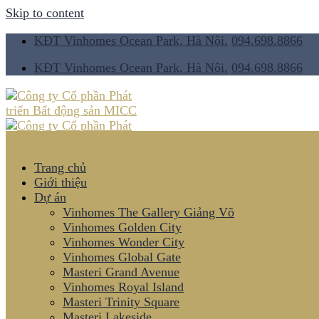
Skip to content
KĐT Vinhomes Ocean Park, Hà Nội.
094.698.8866
KĐT Vinhomes Ocean Park, Hà Nội.
094.698.8866
Trang chủ
Giới thiệu
Dự án
Vinhomes The Gallery Giảng Võ
Vinhomes Golden City
Vinhomes Wonder City
Vinhomes Global Gate
Masteri Grand Avenue
Vinhomes Royal Island
Masteri Trinity Square
Masteri Lakeside