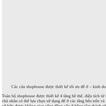
Các căn shophouse được thiết kế tối ưu để ở – kinh do
Toàn bộ shophouse được thiết kế 4 tầng bề thế, diện tích 
chủ nhân có thể lựa chọn sử dụng để ở các tầng bên trên v
sở hữu được không gian sống đẳng cấp ở hồng tâm thành p