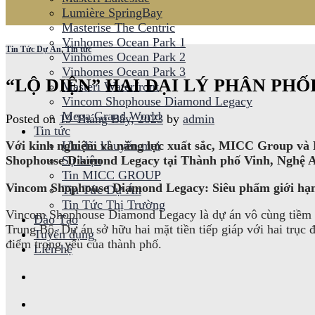
Lumière SpringBay
Masterise The Centric
Vinhomes Ocean Park 1
Tin Tức Dự Án
,
Tin tức
Vinhomes Ocean Park 2
Vinhomes Ocean Park 3
“LỘ DIỆN” HAI ĐẠI LÝ PHÂN P
Masteri Waterfront
Vincom Shophouse Diamond Legacy
Mega Grand World
Posted on
19 Tháng Bảy, 2023
by
admin
Tin tức
Với kinh nghiệm và năng lực xuất sắc, MICC Group và 
Ưu đãi khuyến mại
Shophouse Diamond Legacy tại Thành phố Vinh, Nghệ 
Sự kiện
Tin MICC GROUP
Vincom Shophouse Diamond Legacy: Siêu phẩm giới hạn 
Tin Tức Dự Án
Tin Tức Thị Trường
Vincom Shophouse Diamond Legacy là dự án vô cùng tiềm nă
Đào Tạo
Trung Bộ. Dự án sở hữu hai mặt tiền tiếp giáp với hai trụ
Tuyển dụng
điểm trọng yếu của thành phố.
Liên hệ