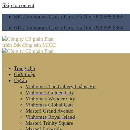
Skip to content
KĐT Vinhomes Ocean Park, Hà Nội.
094.698.8866
KĐT Vinhomes Ocean Park, Hà Nội.
094.698.8866
Trang chủ
Giới thiệu
Dự án
Vinhomes The Gallery Giảng Võ
Vinhomes Golden City
Vinhomes Wonder City
Vinhomes Global Gate
Masteri Grand Avenue
Vinhomes Royal Island
Masteri Trinity Square
Masteri Lakeside