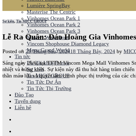
Lumière SpringBay
Masterise The Centric
Vinhomes Ocean Park 1
Sự kiện
,
Tin MICC GROUP
Vinhomes Ocean Park 2
Vinhomes Ocean Park 3
Lễ Ra Quân: Đảo Hoàng Gia Vinhomes 
Masteri Waterfront
Vincom Shophouse Diamond Legacy
Mega Grand World
Posted on
29 Tháng Sáu, 2024
18 Tháng Bảy, 2024
by
MICC
Tin tức
Sáng ngày 26/6, tại TTTM Vincom Mega Mall Vinhomes Smar
Ưu đãi khuyến mại
nhiệt và hứng khởi. Sự kiện này đã thu hút hàng trăm chiến
Sự kiện
thần máu lửa và quyết tâm chinh phục thị trường của các ch
Tin MICC GROUP
Tin Tức Dự Án
Tin Tức Thị Trường
Đào Tạo
Tuyển dụng
Liên hệ