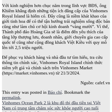
Với kinh nghiệm hơn chục năm trong lĩnh vực BĐS, ông
Khiêm khẳng định những tiện ích đẳng cấp của Vinhomes
Royal Island là hiếm có. Đây cũng là niềm khát khao của
giới tinh hoa để có thể tận hưởng trải nghiệm sống độc bản
cũng như làm chủ cơ hội kinh doanh “vàng mười”. Vì thế,
Thành phố đảo Hoàng Gia sẽ là điểm đến yêu thích của
tầng lớp thượng lưu, doanh nhân, giới chuyên gia cao cấp
quốc tế cũng như cộng đồng khách Việt Kiều với quy mô
lên tới 2,5 triệu người.
Để phục vụ khách hàng và nhà đầu tư tìm hiểu, tra cứu
thông tin chính xác, Vinhomes Royal Island chính thức
niêm yết giá và chính sách trên Vinhomes Market
(https://market.vinhomes.vn) từ 21/3/2024.
Nguồn: cafef.vn
This entry was posted in
Báo chí
. Bookmark the
permalink
.
Vinhomes Ocean Park 2 là khu đô thị đầu tiên tại Việt
Nam có trung tâm chăm sóc sức khỏe người cao tuổi