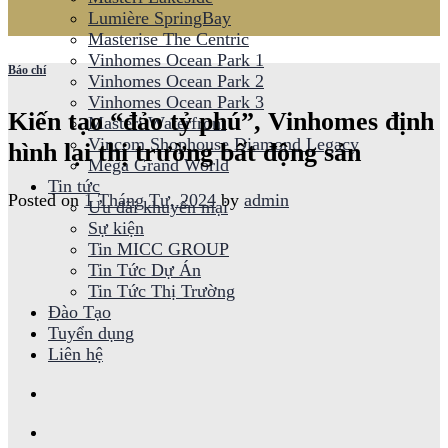
Lumière SpringBay
Masterise The Centric
Vinhomes Ocean Park 1
Báo chí
Vinhomes Ocean Park 2
Vinhomes Ocean Park 3
Kiến tạo “đảo tỷ phú”, Vinhomes định
Masteri Waterfront
Vincom Shophouse Diamond Legacy
hình lại thị trường bất động sản
Mega Grand World
Tin tức
Posted on
1 Tháng Tư, 2024
by
admin
Ưu đãi khuyến mại
Sự kiện
Tin MICC GROUP
Tin Tức Dự Án
Tin Tức Thị Trường
Đào Tạo
Tuyển dụng
Liên hệ