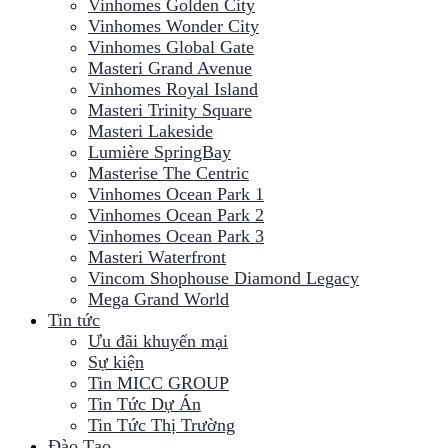
Vinhomes Golden City
Vinhomes Wonder City
Vinhomes Global Gate
Masteri Grand Avenue
Vinhomes Royal Island
Masteri Trinity Square
Masteri Lakeside
Lumière SpringBay
Masterise The Centric
Vinhomes Ocean Park 1
Vinhomes Ocean Park 2
Vinhomes Ocean Park 3
Masteri Waterfront
Vincom Shophouse Diamond Legacy
Mega Grand World
Tin tức
Ưu đãi khuyến mại
Sự kiện
Tin MICC GROUP
Tin Tức Dự Án
Tin Tức Thị Trường
Đào Tạo