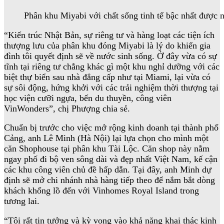
Phân khu Miyabi với chất sống tinh tế bậc nhất được 
“Kiến trúc Nhật Bản, sự riêng tư và hàng loạt các tiện ích
thượng lưu của phân khu đóng Miyabi là lý do khiến gia
đình tôi quyết định sẽ về nước sinh sống. Ở đây vừa có sự
tĩnh tại riêng tư chẳng khác gì một khu nghỉ dưỡng với các
biệt thự biển sau nhà đẳng cấp như tại Miami, lại vừa có
sự sôi động, hứng khởi với các trải nghiệm thời thượng tại
học viện cưỡi ngựa, bến du thuyền, công viên
VinWonders”, chị Phượng chia sẻ.
Chuẩn bị trước cho việc mở rộng kinh doanh tại thành phố
Cảng, anh Lê Minh (Hà Nội) lại lựa chọn cho mình một
căn Shophouse tại phân khu Tài Lộc. Căn shop này nằm
ngay phố đi bộ ven sông dài và đẹp nhất Việt Nam, kế cận
các khu công viên chủ đề hấp dẫn. Tại đây, anh Minh dự
định sẽ mở chi nhánh nhà hàng tiếp theo để nắm bắt dòng
khách khổng lồ đến với Vinhomes Royal Island trong
tương lai.
“Tôi rất tin tưởng và kỳ vọng vào khả năng khai thác kinh