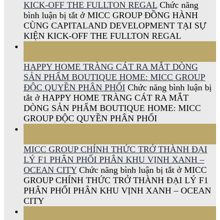
KICK-OFF THE FULLTON REGAL
Chức năng
bình luận bị tắt
ở MICC GROUP ĐỒNG HÀNH
CÙNG CAPITALAND DEVELOPMENT TẠI SỰ
KIỆN KICK-OFF THE FULLTON REGAL
15
Th6
HAPPY HOME TRÀNG CÁT RA MẮT DÒNG
SẢN PHẨM BOUTIQUE HOME: MICC GROUP
ĐỘC QUYỀN PHÂN PHỐI
Chức năng bình luận bị
tắt
ở HAPPY HOME TRÀNG CÁT RA MẮT
DÒNG SẢN PHẨM BOUTIQUE HOME: MICC
GROUP ĐỘC QUYỀN PHÂN PHỐI
11
Th6
MICC GROUP CHÍNH THỨC TRỞ THÀNH ĐẠI
LÝ F1 PHÂN PHỐI PHÂN KHU VỊNH XANH –
OCEAN CITY
Chức năng bình luận bị tắt
ở MICC
GROUP CHÍNH THỨC TRỞ THÀNH ĐẠI LÝ F1
PHÂN PHỐI PHÂN KHU VỊNH XANH – OCEAN
CITY
08