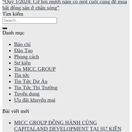
“Quý 1/2024: Cơ hội mười năm có một cuối cùng để mua
bất động sản ở chân sóng”
Tìm kiếm
Danh mục
Báo chí
Đào Tạo
Phong cách
Sự kiện
Tin MICC GROUP
Tin tức
Tin Tức Dự Án
Tin Tức Thị Trường
Tuyển dụng
Ưu đãi khuyến mại
Bài viết mới
MICC GROUP ĐỒNG HÀNH CÙNG
CAPITALAND DEVELOPMENT TẠI SỰ KIỆN