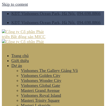
Skip to content
KĐT Vinhomes Ocean Park, Hà Nội.
094.698.8866
KĐT Vinhomes Ocean Park, Hà Nội.
094.698.8866
Trang chủ
Giới thiệu
Dự án
Vinhomes The Gallery Giảng Võ
Vinhomes Golden City
Vinhomes Wonder City
Vinhomes Global Gate
Masteri Grand Avenue
Vinhomes Royal Island
Masteri Trinity Square
Masteri Lakeside