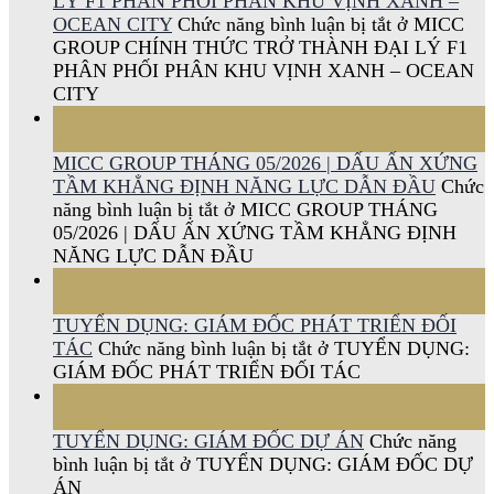
LÝ F1 PHÂN PHỐI PHÂN KHU VỊNH XANH –
OCEAN CITY
Chức năng bình luận bị tắt
ở MICC
GROUP CHÍNH THỨC TRỞ THÀNH ĐẠI LÝ F1
PHÂN PHỐI PHÂN KHU VỊNH XANH – OCEAN
CITY
08
Th6
MICC GROUP THÁNG 05/2026 | DẤU ẤN XỨNG
TẦM KHẲNG ĐỊNH NĂNG LỰC DẪN ĐẦU
Chức
năng bình luận bị tắt
ở MICC GROUP THÁNG
05/2026 | DẤU ẤN XỨNG TẦM KHẲNG ĐỊNH
NĂNG LỰC DẪN ĐẦU
28
Th4
TUYỂN DỤNG: GIÁM ĐỐC PHÁT TRIỂN ĐỐI
TÁC
Chức năng bình luận bị tắt
ở TUYỂN DỤNG:
GIÁM ĐỐC PHÁT TRIỂN ĐỐI TÁC
28
Th4
TUYỂN DỤNG: GIÁM ĐỐC DỰ ÁN
Chức năng
bình luận bị tắt
ở TUYỂN DỤNG: GIÁM ĐỐC DỰ
ÁN