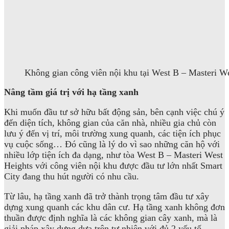
Không gian công viên nội khu tại West B – Masteri We
Nâng tầm giá trị với hạ tầng xanh
Khi muốn đầu tư sở hữu bất động sản, bên cạnh việc chú ý
đến diện tích, không gian của căn nhà, nhiều gia chủ còn
lưu ý đến vị trí, môi trường xung quanh, các tiện ích phục
vụ cuộc sống… Đó cũng là lý do vì sao những căn hộ với
nhiều lớp tiện ích đa dạng, như tòa West B – Masteri West
Heights với công viên nội khu được đầu tư lớn nhất Smart
City đang thu hút người có nhu cầu.
Từ lâu, hạ tầng xanh đã trở thành trọng tâm đầu tư xây
dựng xung quanh các khu dân cư. Hạ tầng xanh không đơn
thuần được định nghĩa là các không gian cây xanh, mà là
giải pháp xây dựng dựa trên tự nhiên với đủ 2 yếu tố