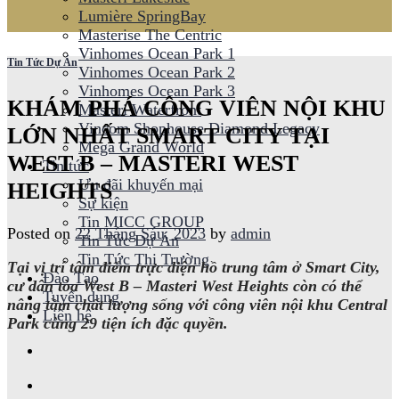
Lumière SpringBay
Masterise The Centric
Vinhomes Ocean Park 1
Tin Tức Dự Án
Vinhomes Ocean Park 2
Vinhomes Ocean Park 3
KHÁM PHÁ CÔNG VIÊN NỘI KHU
Masteri Waterfront
Vincom Shophouse Diamond Legacy
LỚN NHẤT SMART CITY TẠI
Mega Grand World
WEST B – MASTERI WEST
Tin tức
Ưu đãi khuyến mại
HEIGHTS
Sự kiện
Tin MICC GROUP
Posted on
22 Tháng Sáu, 2023
by
admin
Tin Tức Dự Án
Tin Tức Thị Trường
Tại vị trí tâm điểm trực diện hồ trung tâm ở Smart City,
Đào Tạo
cư dân tòa West B – Masteri West Heights còn có thể
Tuyển dụng
nâng tầm chất lượng sống với công viên nội khu Central
Liên hệ
Park cùng 29 tiện ích đặc quyền.