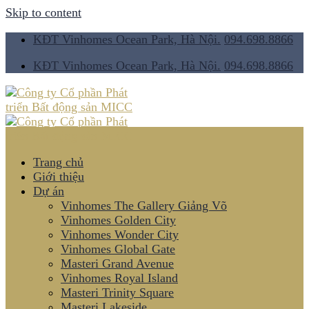
Skip to content
KĐT Vinhomes Ocean Park, Hà Nội.
094.698.8866
KĐT Vinhomes Ocean Park, Hà Nội.
094.698.8866
Trang chủ
Giới thiệu
Dự án
Vinhomes The Gallery Giảng Võ
Vinhomes Golden City
Vinhomes Wonder City
Vinhomes Global Gate
Masteri Grand Avenue
Vinhomes Royal Island
Masteri Trinity Square
Masteri Lakeside