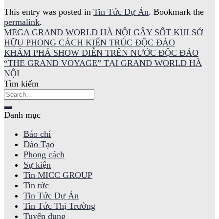
This entry was posted in
Tin Tức Dự Án
. Bookmark the
permalink
.
MEGA GRAND WORLD HÀ NỘI GÂY SỐT KHI SỞ
HỮU PHONG CÁCH KIẾN TRÚC ĐỘC ĐÁO
KHÁM PHÁ SHOW DIỄN TRÊN NƯỚC ĐỘC ĐÁO
“THE GRAND VOYAGE” TẠI GRAND WORLD HÀ
NỘI
Tìm kiếm
Danh mục
Báo chí
Đào Tạo
Phong cách
Sự kiện
Tin MICC GROUP
Tin tức
Tin Tức Dự Án
Tin Tức Thị Trường
Tuyển dụng