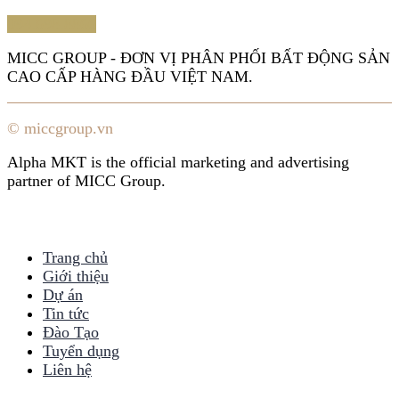
094.698.8866
MICC GROUP - ĐƠN VỊ PHÂN PHỐI BẤT ĐỘNG SẢN
CAO CẤP HÀNG ĐẦU VIỆT NAM.
© miccgroup.vn
Alpha MKT is the official marketing and advertising
partner of MICC Group.
Trang chủ
Giới thiệu
Dự án
Tin tức
Đào Tạo
Tuyển dụng
Liên hệ