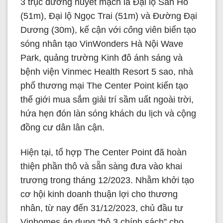
3 trục đường huyết mạch là Đại lộ San Hô
(51m), Đại lộ Ngọc Trai (51m) và Đường Đại
Dương (30m), kế cận với
cô
ng viên biển tạo
sóng nhân tạo VinWonders Hà Nội Wave
Park, quảng trường Kinh đô ánh sáng và
bệnh viện Vinmec Health Resort 5 sao, nhà
phố thương mại The Center Point kiến tạo
thế giới mua sắm giải trí sầm uất ngoài trời,
hứa hẹn đón làn sóng khách du lịch và cộng
đồng cư dân lân cận.
Hiện tại, tổ hợp The Center Point đã hoàn
thiện phần thô và sẵn sàng đưa vào khai
trương trong tháng 12/2023. Nhằm khởi tạo
cơ hội kinh doanh thuận lợi cho thương
nhân, từ nay đến 31/12/2023, chủ đầu tư
Vinhomes áp dụng “bộ 3 chính sách” cho