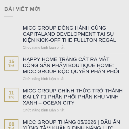
BÀI VIẾT MỚI
MICC GROUP ĐỒNG HÀNH CÙNG
CAPITALAND DEVELOPMENT TẠI SỰ
KIỆN KICK-OFF THE FULLTON REGAL
Chức năng bình luận bị tắt
ở
MICC
HAPPY HOME TRÀNG CÁT RA MẮT
GROUP
15
ĐỒNG
DÒNG SẢN PHẨM BOUTIQUE HOME:
Th6
HÀNH
MICC GROUP ĐỘC QUYỀN PHÂN PHỐI
CÙNG
Chức năng bình luận bị tắt
ở
CAPITALAND
HAPPY
DEVELOPMENT
MICC GROUP CHÍNH THỨC TRỞ THÀNH
HOME
TẠI
11
TRÀNG
ĐẠI LÝ F1 PHÂN PHỐI PHÂN KHU VỊNH
SỰ
Th6
CÁT
XANH – OCEAN CITY
KIỆN
RA
KICK-
Chức năng bình luận bị tắt
ở
MẮT
OFF
MICC
DÒNG
THE
MICC GROUP THÁNG 05/2026 | DẤU ẤN
GROUP
SẢN
08
FULLTON
CHÍNH
XỨNG TẦM KHẲNG ĐỊNH NĂNG LỰC
PHẨM
Th6