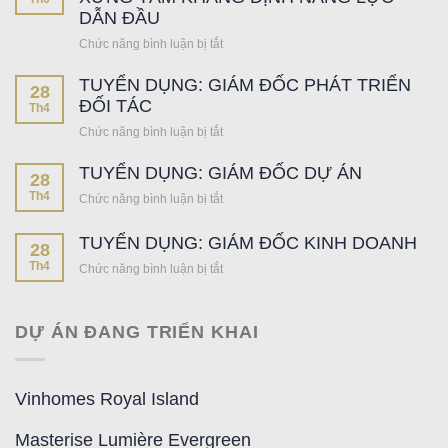
REGAL
THỨC
DẪN ĐẦU
BOUTIQUE
TRỞ
HOME:
Chức năng bình luận bị tắt
ở
THÀNH
MICC
MICC
ĐẠI
GROUP
TUYỂN DỤNG: GIÁM ĐỐC PHÁT TRIỂN
GROUP
LÝ
28
ĐỘC
THÁNG
ĐỐI TÁC
F1
Th4
QUYỀN
05/2026
PHÂN
PHÂN
Chức năng bình luận bị tắt
ở
|
PHỐI
PHỐI
TUYỂN
DẤU
PHÂN
TUYỂN DỤNG: GIÁM ĐỐC DỰ ÁN
DỤNG:
28
ẤN
KHU
GIÁM
Th4
XỨNG
Chức năng bình luận bị tắt
ở
VỊNH
ĐỐC
TẦM
TUYỂN
XANH
PHÁT
KHẲNG
DỤNG:
–
TUYỂN DỤNG: GIÁM ĐỐC KINH DOANH
TRIỂN
28
ĐỊNH
GIÁM
OCEAN
ĐỐI
Th4
Chức năng bình luận bị tắt
ở
NĂNG
ĐỐC
CITY
TÁC
TUYỂN
LỰC
DỰ
DỤNG:
DẪN
ÁN
GIÁM
ĐẦU
DỰ ÁN ĐANG TRIỂN KHAI
ĐỐC
KINH
DOANH
Vinhomes Royal Island
Masterise Lumière Evergreen