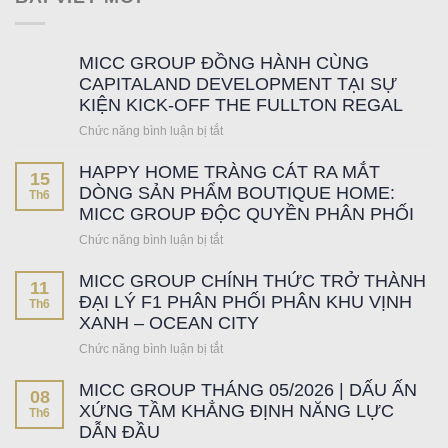
MICC GROUP ĐỒNG HÀNH CÙNG
CAPITALAND DEVELOPMENT TẠI SỰ
KIỆN KICK-OFF THE FULLTON REGAL
Chức năng bình luận bị tắt
ở
MICC
HAPPY HOME TRÀNG CÁT RA MẮT
GROUP
15
ĐỒNG
DÒNG SẢN PHẨM BOUTIQUE HOME:
Th6
HÀNH
MICC GROUP ĐỘC QUYỀN PHÂN PHỐI
CÙNG
Chức năng bình luận bị tắt
ở
CAPITALAND
HAPPY
DEVELOPMENT
MICC GROUP CHÍNH THỨC TRỞ THÀNH
HOME
TẠI
11
TRÀNG
ĐẠI LÝ F1 PHÂN PHỐI PHÂN KHU VỊNH
SỰ
Th6
CÁT
XANH – OCEAN CITY
KIỆN
RA
KICK-
Chức năng bình luận bị tắt
ở
MẮT
OFF
MICC
DÒNG
THE
MICC GROUP THÁNG 05/2026 | DẤU ẤN
GROUP
SẢN
08
FULLTON
CHÍNH
XỨNG TẦM KHẲNG ĐỊNH NĂNG LỰC
PHẨM
Th6
REGAL
THỨC
DẪN ĐẦU
BOUTIQUE
TRỞ