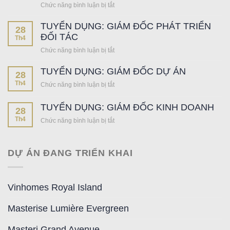
HOME:
Chức năng bình luận bị tắt
ở
THÀNH
MICC
MICC
ĐẠI
GROUP
TUYỂN DỤNG: GIÁM ĐỐC PHÁT TRIỂN
GROUP
LÝ
28
ĐỘC
THÁNG
ĐỐI TÁC
F1
Th4
QUYỀN
05/2026
PHÂN
PHÂN
Chức năng bình luận bị tắt
ở
|
PHỐI
PHỐI
TUYỂN
DẤU
PHÂN
TUYỂN DỤNG: GIÁM ĐỐC DỰ ÁN
DỤNG:
28
ẤN
KHU
GIÁM
Th4
XỨNG
Chức năng bình luận bị tắt
ở
VỊNH
ĐỐC
TẦM
TUYỂN
XANH
PHÁT
KHẲNG
DỤNG:
–
TUYỂN DỤNG: GIÁM ĐỐC KINH DOANH
TRIỂN
28
ĐỊNH
GIÁM
OCEAN
ĐỐI
Th4
Chức năng bình luận bị tắt
ở
NĂNG
ĐỐC
CITY
TÁC
TUYỂN
LỰC
DỰ
DỤNG:
DẪN
ÁN
GIÁM
ĐẦU
DỰ ÁN ĐANG TRIỂN KHAI
ĐỐC
KINH
DOANH
Vinhomes Royal Island
Masterise Lumière Evergreen
Masteri Grand Avenue