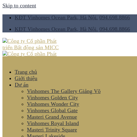
Skip to content
KĐT Vinhomes Ocean Park, Hà Nội.
094.698.8866
KĐT Vinhomes Ocean Park, Hà Nội.
094.698.8866
Trang chủ
Giới thiệu
Dự án
Vinhomes The Gallery Giảng Võ
Vinhomes Golden City
Vinhomes Wonder City
Vinhomes Global Gate
Masteri Grand Avenue
Vinhomes Royal Island
Masteri Trinity Square
Masteri Lakeside