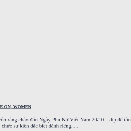
NE ON, WOMEN
i rộn ràng chào đón Ngày Phụ Nữ Việt Nam 20/10 – dịp để tôn
ức sự kiện đặc biệt dành riêng......