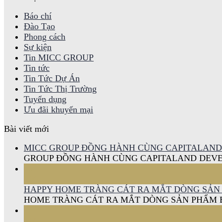
Báo chí
Đào Tạo
Phong cách
Sự kiện
Tin MICC GROUP
Tin tức
Tin Tức Dự Án
Tin Tức Thị Trường
Tuyển dụng
Ưu đãi khuyến mại
Bài viết mới
MICC GROUP ĐỒNG HÀNH CÙNG CAPITALAND 
GROUP ĐỒNG HÀNH CÙNG CAPITALAND DEVEL
15
Th6
HAPPY HOME TRÀNG CÁT RA MẮT DÒNG SẢN
HOME TRÀNG CÁT RA MẮT DÒNG SẢN PHẨM 
11
Th6