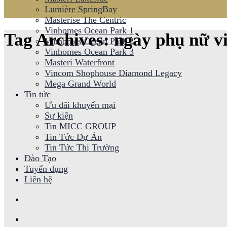
Lumière SpringBay
Masterise The Centric
Vinhomes Ocean Park 1
Tag Archives:
ngày phụ nữ v
Vinhomes Ocean Park 2
Vinhomes Ocean Park 3
Masteri Waterfront
Vincom Shophouse Diamond Legacy
Mega Grand World
Tin tức
Ưu đãi khuyến mại
Sự kiện
Tin MICC GROUP
Tin Tức Dự Án
Tin Tức Thị Trường
Đào Tạo
Tuyển dụng
Liên hệ