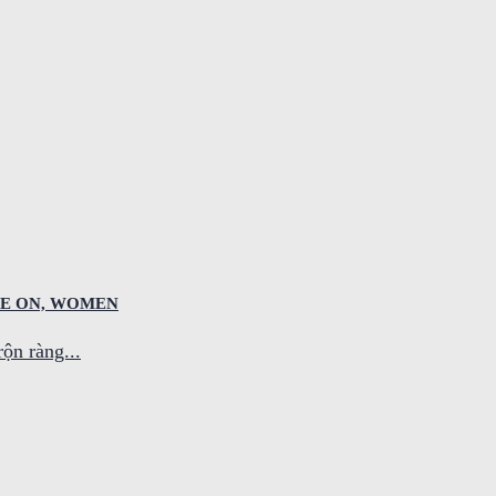
NE ON, WOMEN
ộn ràng...