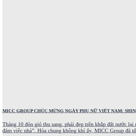
MICC GROUP CHÚC MỪNG NGÀY PHỤ NỮ VIỆT NAM: SHI
Tháng 10 đón gió thu sang, phái đẹp trên khắp đất nước lạ
đảm việc nhà”. Hòa chung không khí ấy, MICC Group đã tổ ch