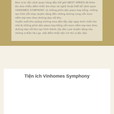
Đơn vị tư vấn cảnh quan hàng đầu thế giới WEST GREEN đã khéo
léo đưa nhiều điểm nhấn âm nhạc và nghệ thuật thiết kế cảnh quan
VINHOMES SYMPHONY, từ những phím đàn piano bay bổng, những
tạo hình nốt nhạc duyên dáng đến những đường cong uốn lượn
mềm mại men theo đường dạo nội khu.
Xuyên suốt khu quảng trường mua sắm tấp nập ngay dưới chân tòa
nhà là những phím đàn piano bay bổng uốn lượn mềm mại men theo
đường dạo nội khu tạo hình thành cây đàn Lyre duyên dáng của
những vị thần Hy Lạp, một điểm nhấn tiện ích thú vị độc đáo
Tiện ích Vinhomes Symphony